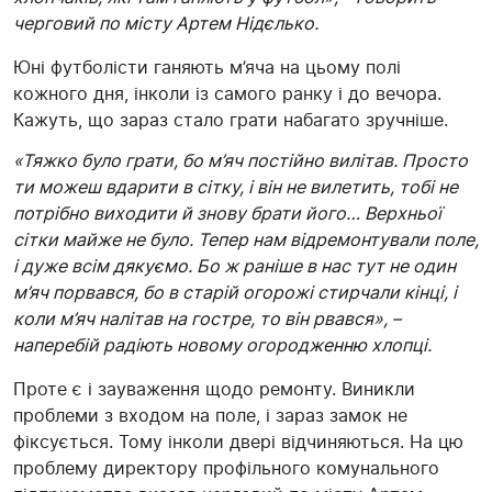
черговий по місту Артем Нідєлько.
Юні футболісти ганяють м’яча на цьому полі
кожного дня, інколи із самого ранку і до вечора.
Кажуть, що зараз стало грати набагато зручніше.
«Тяжко було грати, бо м’яч постійно вилітав. Просто
ти можеш вдарити в сітку, і він не вилетить, тобі не
потрібно виходити й знову брати його… Верхньої
сітки майже не було. Тепер нам відремонтували поле,
і дуже всім дякуємо. Бо ж раніше в нас тут не один
м’яч порвався, бо в старій огорожі стирчали кінці, і
коли м’яч налітав на гостре, то він рвався», –
наперебій радіють новому огородженню хлопці.
Проте є і зауваження щодо ремонту. Виникли
проблеми з входом на поле, і зараз замок не
фіксується. Тому інколи двері відчиняються. На цю
проблему директору профільного комунального