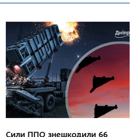
Сили ППО знешкодили 66