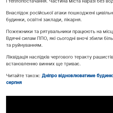
і теплопостачання. Частина міста наразі без во
Внаслідок російської атаки пошкоджені цивільні
будинки, освітні заклади, лікарня.
Пожежники та рятувальники працюють на місця
Вдячні силам ППО, які сьогодні вночі збили бі
та руйнуванням.
Ліквідація наслідків чергового теракту рашисті
встановленню винних ще триває.
Читайте також:
Дніпро відновлюватиме будинки,
серпня