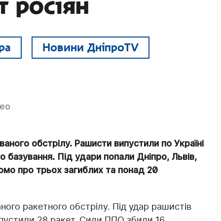
т росіян
ра
Новини ДніпроTV
део
ваного обстрілу. Рашисти випустили по Україні
 базування. Під удари попали Дніпро, Львів,
омо про трьох загиблих та понад 20
ного ракетного обстрілу. Під удар рашистів
ипустили 28 ракет. Сили ППО збили 16