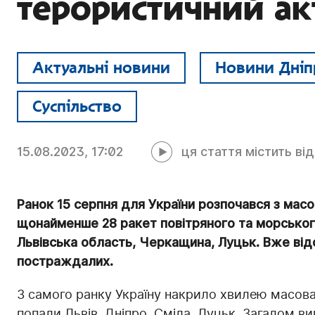
терористичний ак
Актуальні новини
Новини Дніп
Суспільство
15.08.2023, 17:02
ця стаття містить ві
Ранок 15 серпня для України розпочався з масо
щонайменше 28 ракет повітряного та морського
Львівська область, Черкащина, Луцьк. Вже від
постраждалих.
З самого ранку Україну накрило хвилею масова
попали Львів, Дніпро, Сміла, Луцьк. Загалом в