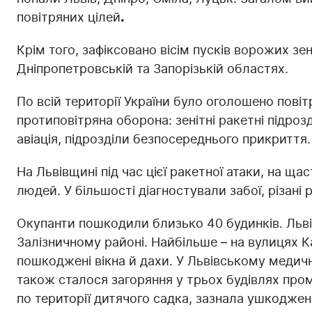
повітряних цілей
.
Крім того, зафіксовано вісім пусків ворожих з
Дніпропетровській та Запорізькій областях.
По всій території України було оголошено пові
протиповітряна оборона: зенітні ракетні підроз
авіація, підрозділи безпосереднього прикриття.
На Львівщині під час цієї ракетної атаки, на щ
людей. У більшості діагностували забої, різані р
Окупанти пошкодили близько 40 будинків. Львів
Залізничному районі. Найбільше – на вулицях К
пошкоджені вікна й дахи. У Львівському медич
також сталося загоряння у трьох будівлях про
по території дитячого садка, зазнала ушкоджен