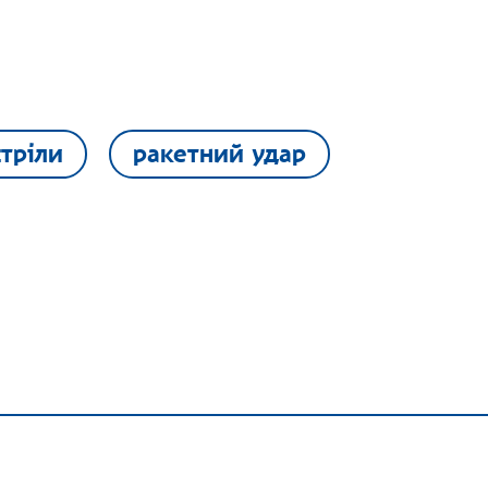
тріли
ракетний удар