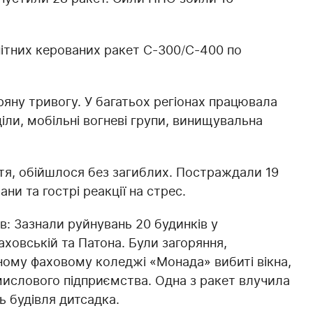
енітних керованих ракет С-300/С-400 по
тряну тривогу. У багатьох регіонах працювала
діли, мобільні вогневі групи, винищувальна
астя, обійшлося без загиблих. Постраждали 19
ани та гострі реакції на стрес.
: ️Зазнали руйнувань 20 будинків у
аховській та Патона. Були загоряння,
ному фаховому коледжі «Монада» вибиті вікна,
мислового підприємства. Одна з ракет влучила
ь будівля дитсадка.