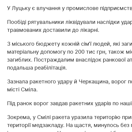
У Луцьку є влучання у промислове підприємство
Пообіді рятувальники ліквідували наслідки уда
травмованих доставили до лікарні.
З міського бюджету кожній сім‘ї людей, які заг
матеріальну допомогу по 200 тис грн, також мі
загиблих. Постраждалим внаслідок ранкової ат
подальша реабілітація.
Зазнала ракетного удару й Черкащина, ворог п
місті Сміла.
Під ранок ворог завдав ракетних ударів по наш
Зокрема, у Смілі ракета уразила територію пр
території медзакладу. На щастя, минулось без