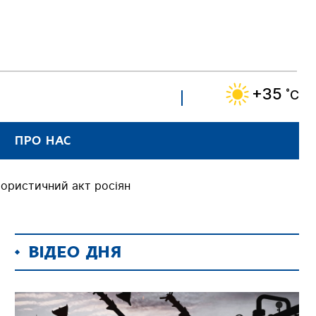
+35
˚C
ПРО НАС
ористичний акт росіян
ВІДЕО ДНЯ