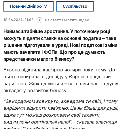
Новини ДніпроTV
Суспільство
18.06.2024, 21:00
ця стаття містить відео
Наймасштабніше зростання. У поточному році
можуть підняти ставки на основні податки – таке
рішення підготували в уряді. Нові податкові зміни
мають зачепити і ФОПи. Що про це думають
представники малого бізнесу?
Альона відкрила кав’ярню чотири роки тому. До
цього набиралась досвіду у Європі, працюючи
баристою. Жінка ділиться – весь свій час та душу
вкладає у розвиток бізнесу.
“За кордоном все круто, але вдома ти свій, і тому
вирішили відкрити кав’ярню. Це як більш для душі,
адже тут можеш розкривати свої таланти,
видумуючи оригінальні напої”, – сказала власниця
кав’ярні “LoveSwing” Альона Костюк.