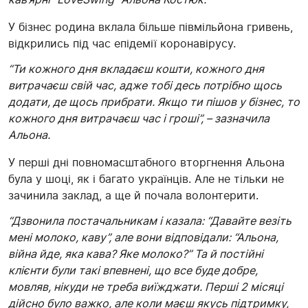
У бізнес родина вклала більше півмільйона гривень,
відкрились під час епідемії коронавірусу.
“Ти кожного дня вкладаєш кошти, кожного дня
витрачаєш свій час, адже тобі десь потрібно щось
додати, де щось прибрати. Якщо ти пішов у бізнес, то
кожного дня витрачаєш час і гроші”, – зазначила
Альона.
У перші дні повномасштабного вторгнення Альона
була у шоці, як і багато українців. Але не тільки не
зачинила заклад, а ще й почала волонтерити.
“Дзвонила постачальникам і казала: “Давайте везіть
мені молоко, каву”, але вони відповідали: “Альона,
війна йде, яка кава? Яке молоко?” Та й постійні
клієнти були такі впевнені, що все буде добре,
мовляв, нікуди не треба виїжджати. Перші 2 місяці
дійсно було важко, але коли маєш якусь підтримку,