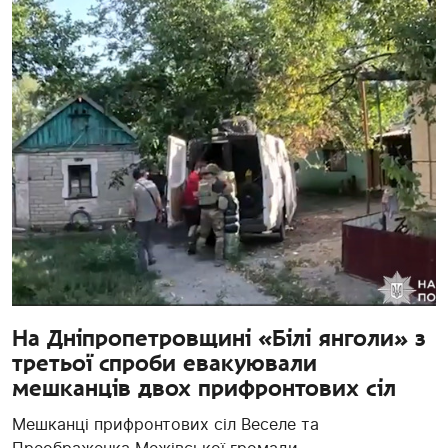
На Дніпропетровщині «Білі янголи» з
третьої спроби евакуювали
мешканців двох прифронтових сіл
Мешканці прифронтових сіл Веселе та
Преображенка Межівської громади