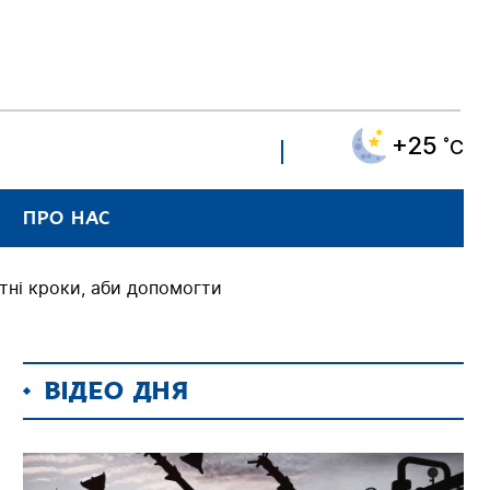
+25
˚C
ПРО НАС
етні кроки, аби допомогти
ВІДЕО ДНЯ