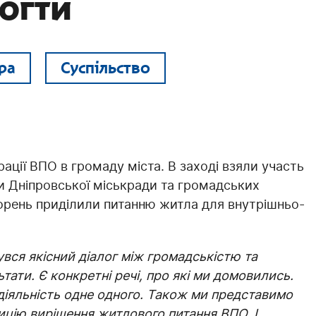
огти
ра
Суспільство
ації ВПО в громаду міста. В заході взяли участь
и Дніпровської міськради та громадських
оворень приділили питанню житла для внутрішньо-
увся якісний діалог між громадськістю та
тати. Є конкретні речі, про які ми домовились.
 діяльність одне одного. Також ми представимо
ицію вирішення житлового питання ВПО. І