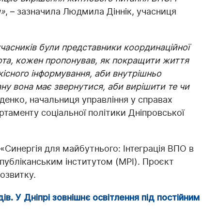
и»
, – зазначила Людмила Діннік, учасниця
учасників були представники координаційної
бота, кожен пропонував, як покращити життя
кісного інформування, аби внутрішньо
ану вона має звернутися, аби вирішити те чи
денко, начальниця управління у справах
ртаменту соціальної політики Дніпровської
Синергія для майбутнього: Інтеграція ВПО в
убліканським інститутом (МРІ). Проєкт
озвитку.
ів. У Дніпрі зовнішнє освітлення під постійним