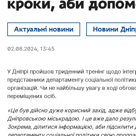
кроки, аби допом
Актуальні новини
Новини Дніп
02.08.2024, 13:45
У Дніпрі пройшов триденний тренінг щодо інтегр
представники департаменту соціальної політик
організацій. Чи не найбільшу увагу в ході обг
переміщених осіб.
«Це був дійсно дуже корисний захід, адже відб
Дніпровською міськрадою. І це вже дало резуль
Зокрема, ділитися інформацією, аби підсилити
департаменту соціальної політики свою пропоз