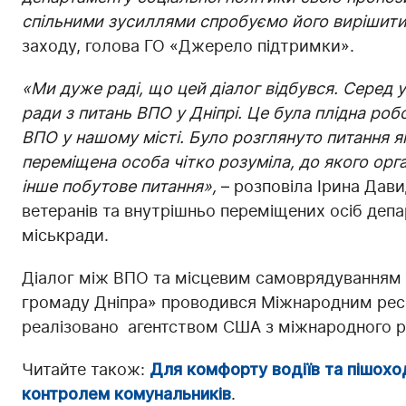
спільними зусиллями спробуємо його вирішит
заходу, голова ГО «Джерело підтримки».
«Ми дуже раді, що цей діалог відбувся. Серед 
ради з питань ВПО у Дніпрі. Це була плідна ро
ВПО у нашому місті. Було розглянуто питання я
переміщена особа чітко розуміла, до якого орг
інше побутове питання»,
– розповіла Ірина Дави
ветеранів та внутрішньо переміщених осіб депа
міськради.
Діалог між ВПО та місцевим самоврядуванням «
громаду Дніпра» проводився Міжнародним респ
реалізовано агентством США з міжнародного р
Читайте також:
Для комфорту водіїв та пішоход
контролем комунальників
.