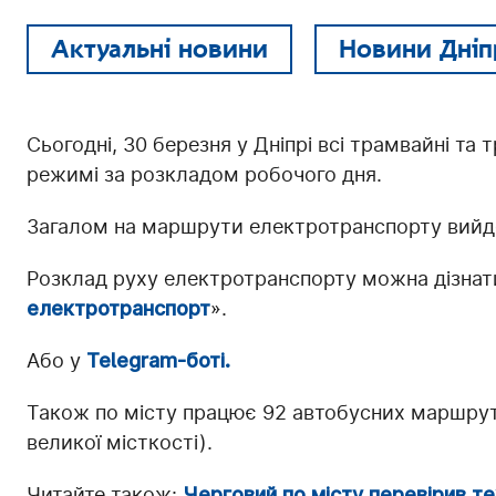
Актуальні новини
Новини Дніп
Сьогодні, 30 березня у Дніпрі всі трамвайні 
режимі за розкладом робочого дня.
Загалом на маршрути електротранспорту вийд
Розклад руху електротранспорту можна дізнати
електротранспорт
».
Або у
Telegram-боті.
Також по місту працює 92 автобусних маршрутів
великої місткості).
Читайте також:
Черговий по місту перевірив те