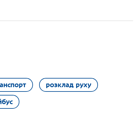
анспорт
розклад руху
йбус