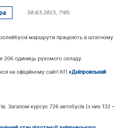
ра
30.03.2023, 7:05
та тролейбусні маршрути працюють в штатному
е 206 одиниць рухомого складу.
ся на офіційному сайті КП
«Дніпровський
. Загалом курсує 726 автобусів (з них 132 –
хнічний стан підстанції дніпровського