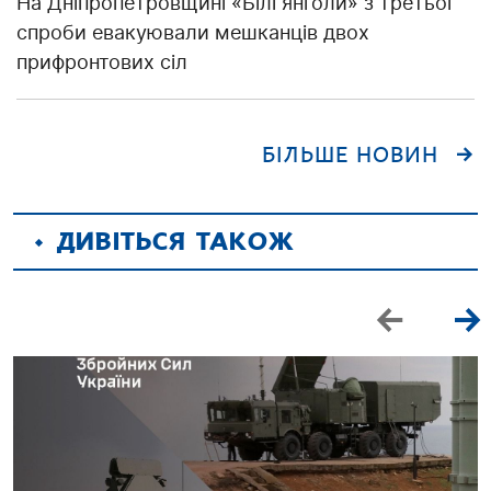
На Дніпропетровщині «Білі янголи» з третьої
спроби евакуювали мешканців двох
прифронтових сіл
БІЛЬШЕ НОВИН
ДИВІТЬСЯ ТАКОЖ