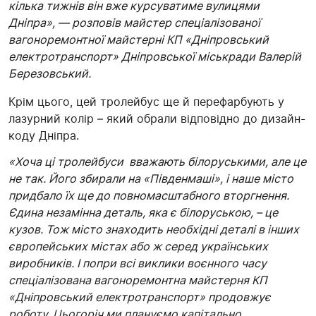
кілька тижнів він вже курсуватиме вулицями
Дніпра», — розповів майстер спеціалізованої
вагоноремонтної майстерні КП «Дніпровський
електротранспорт» Дніпровської міськради Валерій
Березовський.
Крім цього, цей тролейбус ще й перефарбують у
лазурний колір – який обрали відповідно до дизайн-
коду Дніпра.
«Хоча ці тролейбуси вважають білоруськими, але це
не так. Його збирали на «Південмаші», і наше місто
придбало їх ще до повномасштабного вторгнення.
Єдина незамінна деталь, яка є білоруською, – це
кузов. Тож місто знаходить необхідні деталі в інших
європейських містах або ж серед українських
виробників. І попри всі виклики воєнного часу
спеціалізована вагоноремонтна майстерня КП
«Дніпровський електротранспорт» продовжує
роботу. Цьогоріч ми плануємо капітально