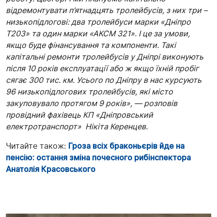
відремонтувати п’ятнадцять тролейбусів, з них три –
низькопідлогові: два тролейбуси марки «Дніпро
Т203» та один марки «АКСМ 321». І це за умови,
якщо буде фінансування та компоненти. Такі
капітальні ремонти тролейбусів у Дніпрі виконують
після 10 років експлуатації або ж якщо їхній пробіг
сягає 300 тис. км. Усього по Дніпру в нас курсують
96 низькопідлогових тролейбусів, які місто
закуповувало протягом 9 років», — розповів
провідний фахівець КП «Дніпровський
електротранспорт» Нікіта Керенцев.
Читайте також:
Гроза всіх браконьєрів йде на
пенсію: остання зміна почесного рибінспектора
Анатолія Красовського