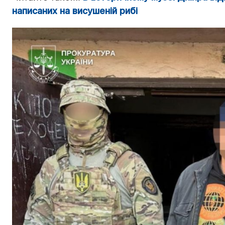
написаних на висушеній рибі