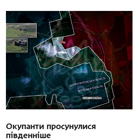
Окупанти просунулися
південніше