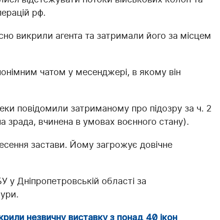
перацій рф.
сно викрили агента та затримали його за місцем
нонімним чатом у месенджері, в якому він
пеки повідомили затриманому про підозру за ч. 2
а зрада, вчинена в умовах воєнного стану).
есення застави. Йому загрожує довічне
У у Дніпропетровській області за
ури.
крили незвичну виставку з понад 40 ікон