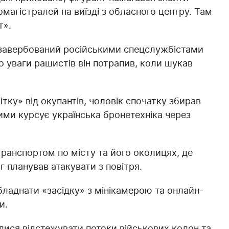
омагістралей на виїзді з обласного центру. Там
т».
 завербований російськими спецслужбістами
о уваги рашистів він потрапив, коли шукав
тку» від окупантів, чоловік спочатку збирав
ими курсує українська бронетехніка через
ранспортом по місту та його околицях, де
ог планував атакувати з повітря.
обладнати «засідку» з мінікамерою та онлайн-
и.
ися відстежувати потоки військових колон та