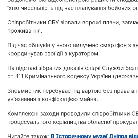
їхню чисельність під час планування бойових о
Співробітники СБУ зірвали ворожі плани, завча
проживання.
Під час обшуків у нього вилучено смартфон з а
координував свої дії з куратором.
На підставі зібраних доказів слідчі Служби без
ст. 111 Кримінального кодексу України (державн
Зловмисник перебуває під вартою без права вн
увʼязнення з конфіскацією майна.
Комплексні заходи проводили співробітники СБ
процесуального керівництва обласної прокурат
Читайте також:
В Історичному музеї Дніпра від