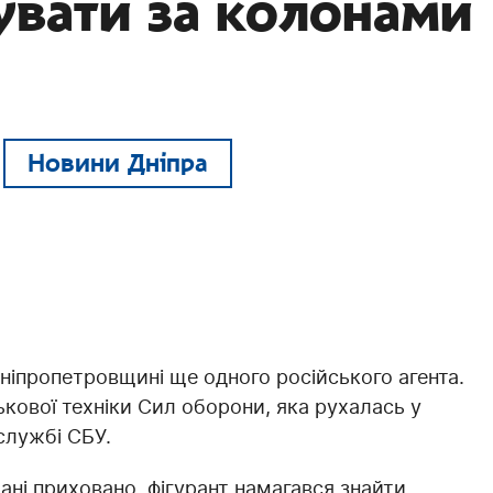
увати за колонами
Новини Дніпра
іпропетровщині ще одного російського агента.
ькової техніки Сил оборони, яка рухалась у
службі СБУ.
ані приховано, фігурант намагався знайти