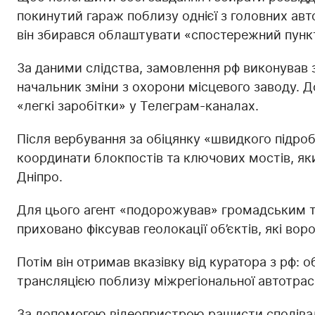
покинутий гараж поблизу однієї з головних авт
він збирався облаштувати «спостережний пунк
За даними слідства, замовлення рф виконував
начальник зміни з охорони місцевого заводу. Д
«легкі заробітки» у Телеграм-каналах.
Після вербування за обіцянку «швидкого підробі
координати блокпостів та ключових мостів, як
Дніпро.
Для цього агент «подорожував» громадським т
приховано фіксував геолокації об’єктів, які вор
Потім він отримав вказівку від куратора з рф: 
трансляцією поблизу міжрегіональної автотрас
За допомогою відеопристрою рашисти сподівал