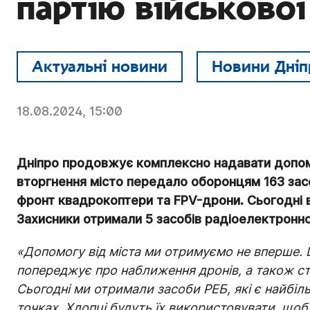
партію військово
Актуальні новини
Новини Дніп
18.08.2024, 15:00
Дніпро продовжує комплексно надавати допомо
вторгнення місто передало оборонцям 163 засоб
фронт квадрокоптери та FPV-дрони. Сьогодні в
Захисники отримали 5 засобів радіоелектронно
«Допомогу від міста ми отримуємо не вперше. 
попереджує про наближення дронів, а також стає
Сьогодні ми отримали засоби РЕБ, які є найбі
точках. Хлопці будуть їх використовувати, щоб 