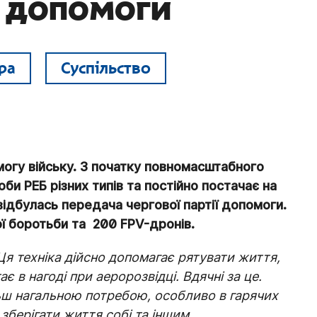
ї допомоги
ра
Суспільство
гу війську. З початку повномасштабного
и РЕБ різних типів та постійно постачає на
ідбулась передача чергової партії допомоги.
ї боротьби та 200 FPV-дронів.
Ця техніка дійсно допомагає рятувати життя,
 в нагоді при аеророзвідці. Вдячні за це.
льш нагальною потребою, особливо в гарячих
зберігати життя собі та іншим