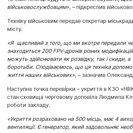
військовослужбовцям»
, – підкреслив військо
Техніку військовим передав секретар міськрад
місту.
«Я щасливий з того, що ми вкотре передали че
знаходиться 200 FPV-дронів різних модифікацій,
можуть здійснювати як розвідку, так і скиди, 
боротьби. Сподіваємось, що ця техніка допомож
життя наших військових»
, – зазначив Олексан
Наступна точка перевірки – укриття в КЗО «НВ
стан сховища черговому доповіла Людмила Кло
роботи закладу.
«Укриття розраховано на 500 місць, має 4 вих
вентиляції. Є генератор, який задовольняє необ