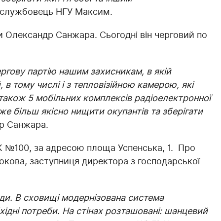
вослужбовець НГУ Максим.
и Олександр Санжара. Сьогодні він черговий по
ргову партію нашим захисникам, в якій
 в тому числі і з тепловізійною камерою, які
а також 5 мобільних комплексів радіоелектронної
е більш якісно нищити окупантів та зберігати
др Санжара.
К №100, за адресою площа Успенська, 1. Про
кова, заступниця директора з господарської
оди. В сховищі модернізована система
хідні потреби. На стінах розташовані: шанцевий