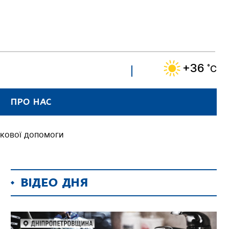
+36
˚C
ПРО НАС
ськової допомоги
ВІДЕО ДНЯ