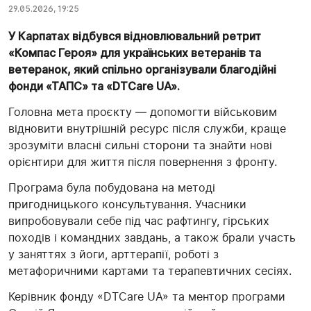
29.05.2026, 19:25
У Карпатах відбувся відновлювальний ретрит
«Компас Героя» для українських ветеранів та
ветеранок, який спільно організували благодійні
фонди «ТАПС» та «DTCare UA».
Головна мета проєкту — допомогти військовим
відновити внутрішній ресурс після служби, краще
зрозуміти власні сильні сторони та знайти нові
орієнтири для життя після повернення з фронту.
Програма була побудована на методі
пригодницького консультування. Учасники
випробовували себе під час рафтингу, гірських
походів і командних завдань, а також брали участь
у заняттях з йоги, арттерапії, роботі з
метафоричними картами та терапевтичних сесіях.
Керівник фонду «DTCare UA» та ментор програми