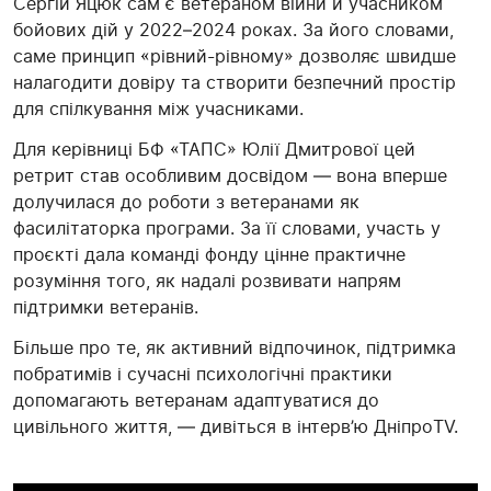
Сергій Яцюк сам є ветераном війни й учасником
бойових дій у 2022–2024 роках. За його словами,
саме принцип «рівний-рівному» дозволяє швидше
налагодити довіру та створити безпечний простір
для спілкування між учасниками.
Для керівниці БФ «ТАПС» Юлії Дмитрової цей
ретрит став особливим досвідом — вона вперше
долучилася до роботи з ветеранами як
фасилітаторка програми. За її словами, участь у
проєкті дала команді фонду цінне практичне
розуміння того, як надалі розвивати напрям
підтримки ветеранів.
Більше про те, як активний відпочинок, підтримка
побратимів і сучасні психологічні практики
допомагають ветеранам адаптуватися до
цивільного життя, — дивіться в інтерв’ю ДніпроTV.