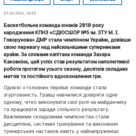
05.06.2026, 18:05
Баскетбольна команда юнаків 2010 року
народження КПНЗ «СДЮСШОР №5 ім. ЗТУ М. І.
Говорунова» ДМР стала чемпіоном України, довівши
свою перевагу над найсильнішими суперниками
країни. За словами капітана команди Захара
Каковкіна, цей успіх став результатом наполегливої
роботи протягом усього сезону, десятків складних
матчів та постійного вдосконалення гри.
Однією з головних переваг команди стала
згуртованість. Гравці навчилися довіряти одне
одному, чітко виконувати свої ролі на майданчику
та працювати заради спільного результату.
Важливими складовими чемпіонства стали
дисципліна, системні тренування та виконання
тренерських настанов навіть у найнапруженіші